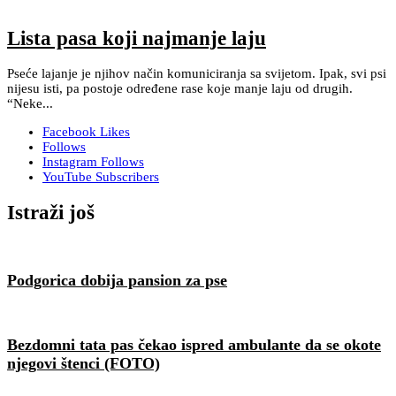
Lista pasa koji najmanje laju
Pseće lajanje je njihov način komuniciranja sa svijetom. Ipak, svi psi
nijesu isti, pa postoje određene rase koje manje laju od drugih.
“Neke...
Facebook
Likes
Follows
Instagram
Follows
YouTube
Subscribers
Istraži još
Podgorica dobija pansion za pse
Bezdomni tata pas čekao ispred ambulante da se okote
njegovi štenci (FOTO)