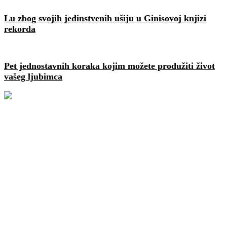
Lu zbog svojih jedinstvenih ušiju u Ginisovoj knjizi
rekorda
Pet jednostavnih koraka kojim možete produžiti život
vašeg ljubimca