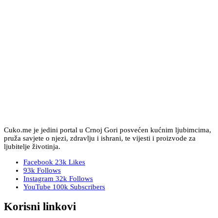
Cuko.me je jedini portal u Crnoj Gori posvećen kućnim ljubimcima,
pruža savjete o njezi, zdravlju i ishrani, te vijesti i proizvode za
ljubitelje životinja.
Facebook
23k
Likes
93k
Follows
Instagram
32k
Follows
YouTube
100k
Subscribers
Korisni linkovi