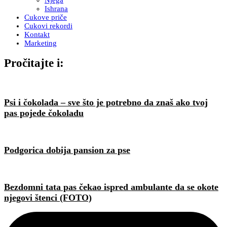
Ishrana
Cukove priče
Cukovi rekordi
Kontakt
Marketing
Pročitajte i:
Psi i čokolada – sve što je potrebno da znaš ako tvoj
pas pojede čokoladu
Podgorica dobija pansion za pse
Bezdomni tata pas čekao ispred ambulante da se okote
njegovi štenci (FOTO)