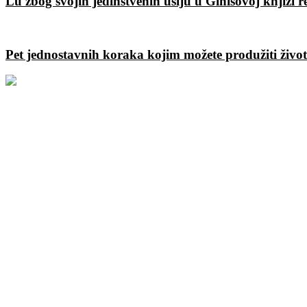
Lu zbog svojih jedinstvenih ušiju u Ginisovoj knjizi 
Pet jednostavnih koraka kojim možete produžiti živo