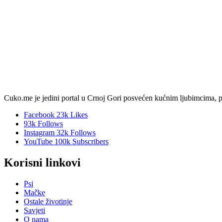
Cuko.me je jedini portal u Crnoj Gori posvećen kućnim ljubimcima, pruža 
Facebook
23k
Likes
93k
Follows
Instagram
32k
Follows
YouTube
100k
Subscribers
Korisni linkovi
Psi
Mačke
Ostale životinje
Savjeti
O nama