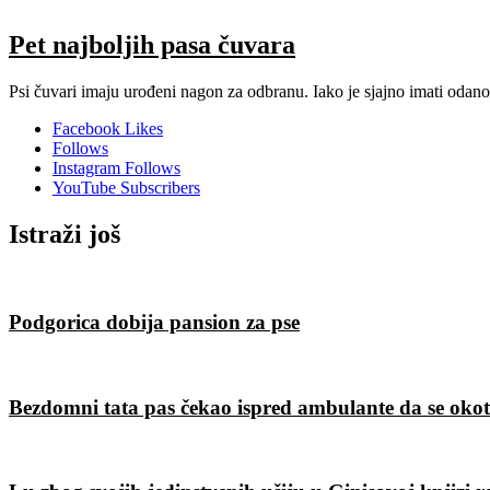
Pet najboljih pasa čuvara
Psi čuvari imaju urođeni nagon za odbranu. Iako je sjajno imati odanog,
Facebook
Likes
Follows
Instagram
Follows
YouTube
Subscribers
Istraži još
Podgorica dobija pansion za pse
Bezdomni tata pas čekao ispred ambulante da se okot