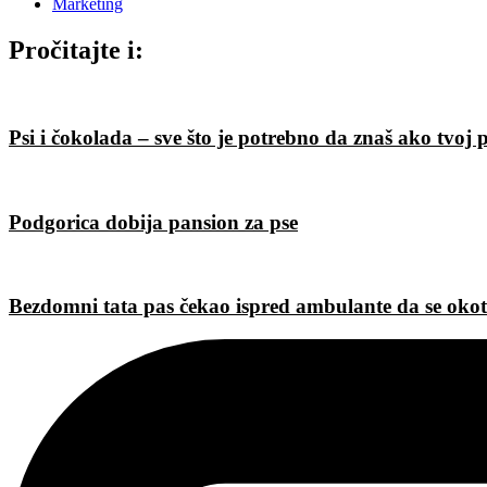
Marketing
Pročitajte i:
Psi i čokolada – sve što je potrebno da znaš ako tvoj
Podgorica dobija pansion za pse
Bezdomni tata pas čekao ispred ambulante da se okot