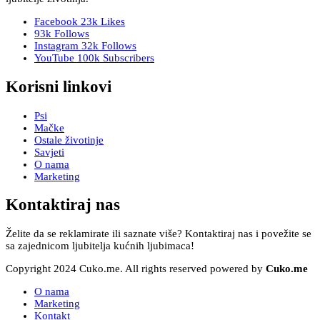
Facebook
23k
Likes
93k
Follows
Instagram
32k
Follows
YouTube
100k
Subscribers
Korisni linkovi
Psi
Mačke
Ostale životinje
Savjeti
O nama
Marketing
Kontaktiraj nas
Želite da se reklamirate ili saznate više? Kontaktiraj nas i povežite se
sa zajednicom ljubitelja kućnih ljubimaca!
Copyright 2024 Cuko.me. All rights reserved powered by
Cuko.me
O nama
Marketing
Kontakt