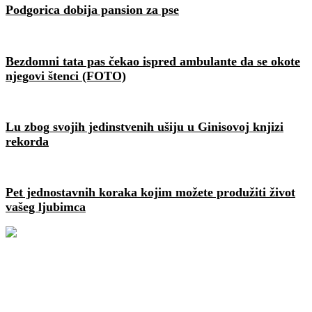
Podgorica dobija pansion za pse
Bezdomni tata pas čekao ispred ambulante da se okote
njegovi štenci (FOTO)
Lu zbog svojih jedinstvenih ušiju u Ginisovoj knjizi
rekorda
Pet jednostavnih koraka kojim možete produžiti život
vašeg ljubimca