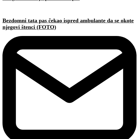
Bezdomni tata pas čekao ispred ambulante da se okote
njegovi štenci (FOTO)