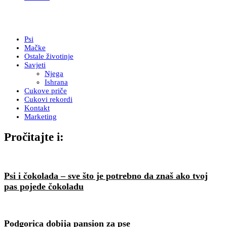
Psi
Mačke
Ostale životinje
Savjeti
Njega
Ishrana
Cukove priče
Cukovi rekordi
Kontakt
Marketing
Pročitajte i:
Psi i čokolada – sve što je potrebno da znaš ako tvoj
pas pojede čokoladu
Podgorica dobija pansion za pse