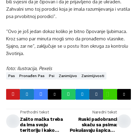
bili svjesni da je čipovan i da je prijavljeno da je ukraden.
Zahvalni smo toj porodici koja je imala razumijevanja i vratila
psa prvobitnoj porodici”.
“Ovo je još jedan dokaz koliko je bitno čipovanje ljubimaca.
Kroz samo par minuta mogli smo da pronađemo vlasnike.
Sjajno, zar ne”, zaključuje se u postu Iton okruga za kontrolu
životinja.
foto: Ilustracija, Pexels
Pas
Pronađen Pas
Psi
Zanimljivo
Zanimljivosti
Prethodni tekst
Naredni tekst
Zašto mačka treba
Ruski padobranci
da ima svoju
skaču sa psima:
teritoriju i kako
Pokušavaju šapicama
mačke osvajaju i
da dohvate zemlju sa