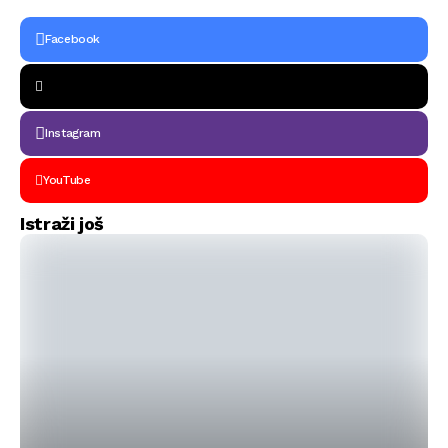
kontrolišu prostor?
4.000 metara visine
(VIDEO)
Facebook
Instagram
YouTube
Istraži još