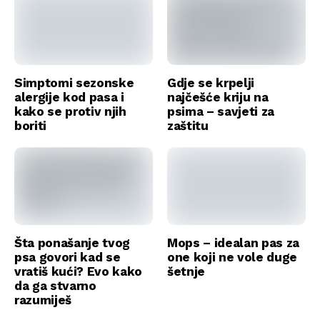
Simptomi sezonske
Gdje se krpelji
alergije kod pasa i
najčešće kriju na
kako se protiv njih
psima – savjeti za
boriti
zaštitu
Šta ponašanje tvog
Mops – idealan pas za
psa govori kad se
one koji ne vole duge
vratiš kući? Evo kako
šetnje
da ga stvarno
razumiješ