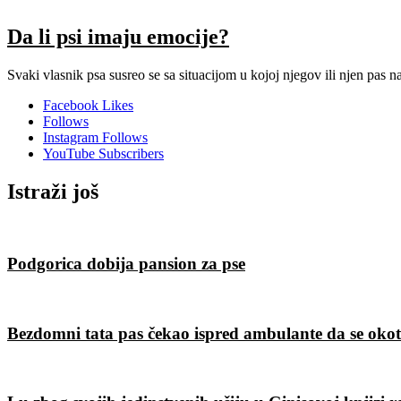
Da li psi imaju emocije?
Svaki vlasnik psa susreo se sa situacijom u kojoj njegov ili njen pas n
Facebook
Likes
Follows
Instagram
Follows
YouTube
Subscribers
Istraži još
Podgorica dobija pansion za pse
Bezdomni tata pas čekao ispred ambulante da se okot