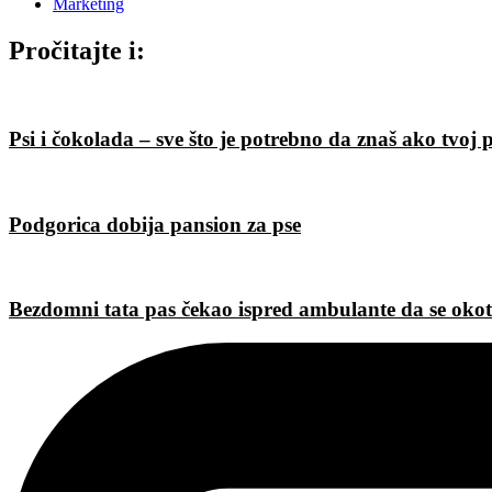
Marketing
Pročitajte i:
Psi i čokolada – sve što je potrebno da znaš ako tvoj
Podgorica dobija pansion za pse
Bezdomni tata pas čekao ispred ambulante da se okot