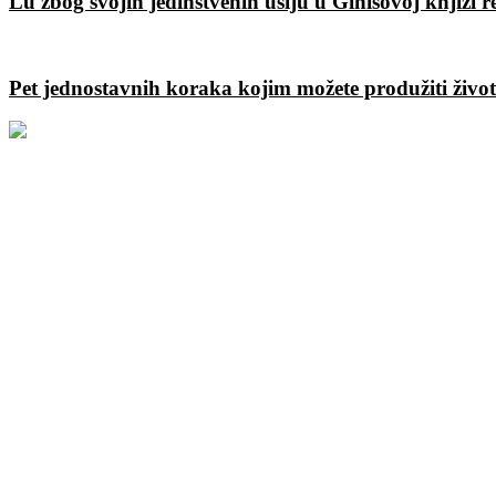
Lu zbog svojih jedinstvenih ušiju u Ginisovoj knjizi 
Pet jednostavnih koraka kojim možete produžiti živo