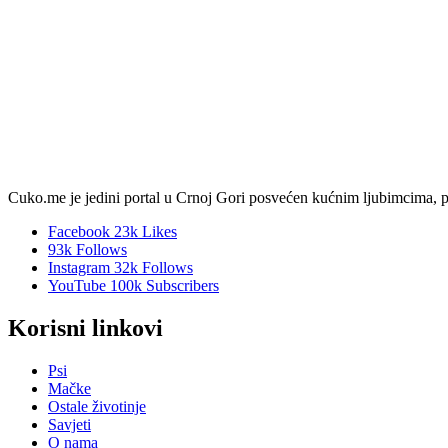
Cuko.me je jedini portal u Crnoj Gori posvećen kućnim ljubimcima, pruža 
Facebook
23k
Likes
93k
Follows
Instagram
32k
Follows
YouTube
100k
Subscribers
Korisni linkovi
Psi
Mačke
Ostale životinje
Savjeti
O nama