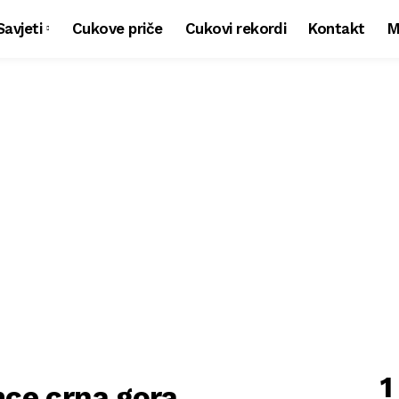
Savjeti
Cukove priče
Cukovi rekordi
Kontakt
M
1
mce crna gora