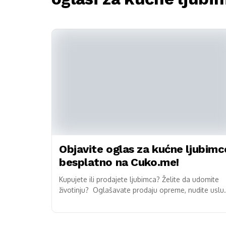
Objavite oglas za kućne ljubimc
besplatno na Cuko.me!
Kupujete ili prodajete ljubimca? Želite da udomite
životinju? Oglašavate prodaju opreme, nudite uslu
čuvanja ili šetnje ljubimaca? Cuko.me od sada je
pravo mjesto...