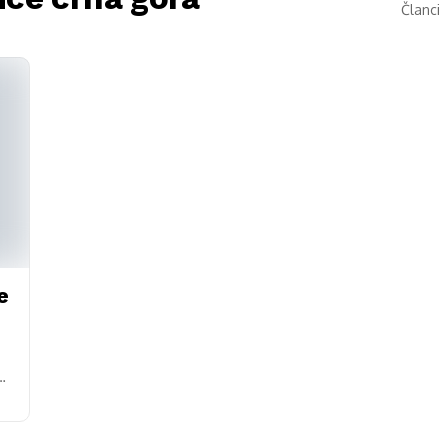
Članci
e
ge