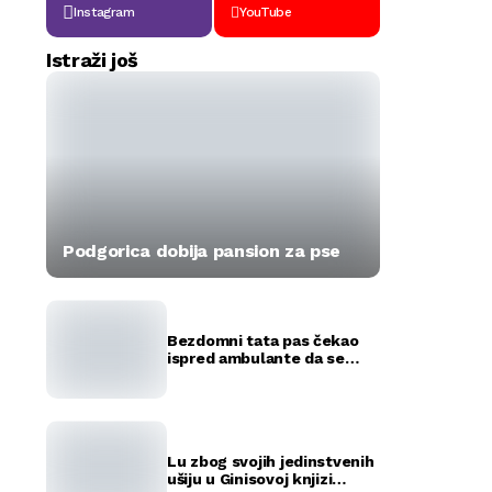
Instagram
YouTube
Istraži još
Podgorica dobija pansion za pse
Bezdomni tata pas čekao
ispred ambulante da se
okote njegovi štenci
(FOTO)
Lu zbog svojih jedinstvenih
ušiju u Ginisovoj knjizi