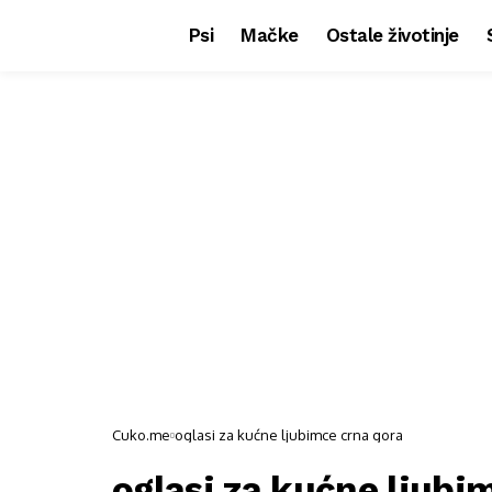
Psi
Mačke
Ostale životinje
Cuko.me
oglasi za kućne ljubimce crna gora
oglasi za kućne ljubi