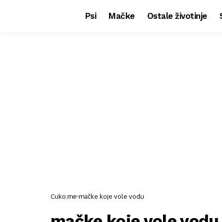
Psi
Mačke
Ostale životinje
Cuko.me
mačke koje vole vodu
mačke koje vole vodu