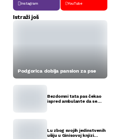
Instagram
YouTube
Istraži još
Podgorica dobija pansion za pse
Bezdomni tata pas čekao
ispred ambulante da se
okote njegovi štenci
(FOTO)
Lu zbog svojih jedinstvenih
ušiju u Ginisovoj knjizi