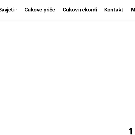
Savjeti
Cukove priče
Cukovi rekordi
Kontakt
M
1