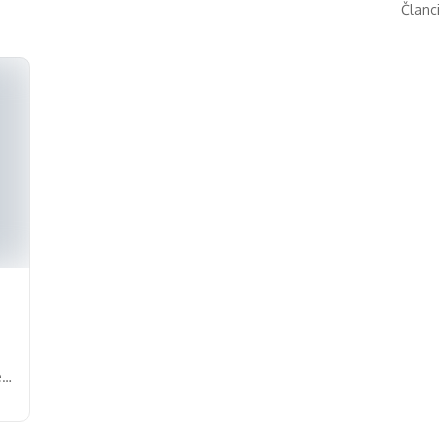
Članci
e u