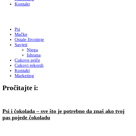
Kontakt
Psi
Mačke
Ostale životinje
Savjeti
Njega
Ishrana
Cukove priče
Cukovi rekordi
Kontakt
Marketing
Pročitajte i:
Psi i čokolada – sve što je potrebno da znaš ako tvoj
pas pojede čokoladu