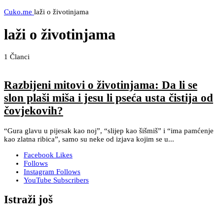
Cuko.me
laži o životinjama
laži o životinjama
1
Članci
Razbijeni mitovi o životinjama: Da li se
slon plaši miša i jesu li pseća usta čistija od
čovjekovih?
“Gura glavu u pijesak kao noj”, “slijep kao šišmiš” i “ima pamćenje
kao zlatna ribica”, samo su neke od izjava kojim se u...
Facebook
Likes
Follows
Instagram
Follows
YouTube
Subscribers
Istraži još