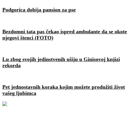
Podgorica dobija pansion za pse
Bezdomni tata pas čekao ispred ambulante da se okote
njegovi štenci (FOTO)
Lu zbog svojih jedinstvenih ušiju u Ginisovoj knjizi
rekorda
Pet jednostavnih koraka kojim možete produžiti život
vašeg ljubimca