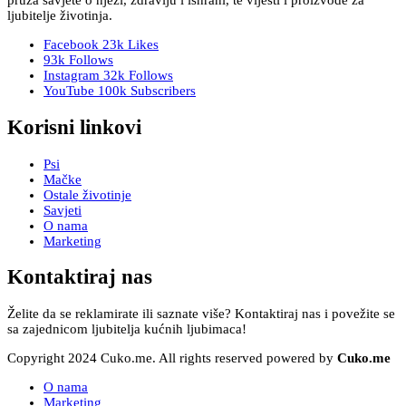
pruža savjete o njezi, zdravlju i ishrani, te vijesti i proizvode za
ljubitelje životinja.
Facebook
23k
Likes
93k
Follows
Instagram
32k
Follows
YouTube
100k
Subscribers
Korisni linkovi
Psi
Mačke
Ostale životinje
Savjeti
O nama
Marketing
Kontaktiraj nas
Želite da se reklamirate ili saznate više? Kontaktiraj nas i povežite se
sa zajednicom ljubitelja kućnih ljubimaca!
Copyright 2024 Cuko.me. All rights reserved powered by
Cuko.me
O nama
Marketing