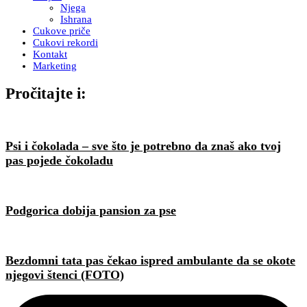
Njega
Ishrana
Cukove priče
Cukovi rekordi
Kontakt
Marketing
Pročitajte i:
Psi i čokolada – sve što je potrebno da znaš ako tvoj
pas pojede čokoladu
Podgorica dobija pansion za pse
Bezdomni tata pas čekao ispred ambulante da se okote
njegovi štenci (FOTO)