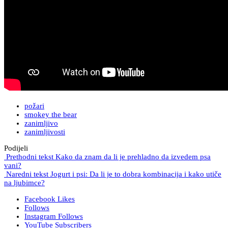
požari
smokey the bear
zanimljivo
zanimljivosti
Podijeli
Prethodni tekst
Kako da znam da li je prehladno da izvedem psa
vani?
Naredni tekst
Jogurt i psi: Da li je to dobra kombinacija i kako utiče
na ljubimce?
Facebook
Likes
Follows
Instagram
Follows
YouTube
Subscribers