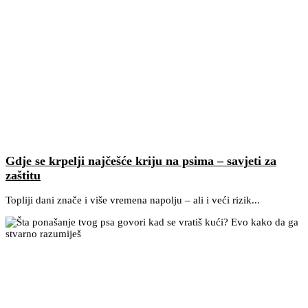
Gdje se krpelji najčešće kriju na psima – savjeti za
zaštitu
Topliji dani znače i više vremena napolju – ali i veći rizik...