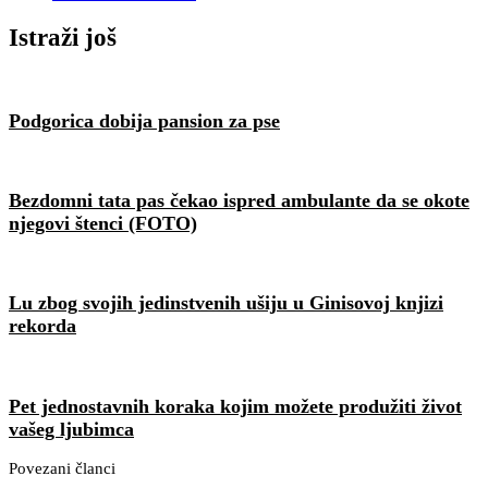
Istraži još
Podgorica dobija pansion za pse
Bezdomni tata pas čekao ispred ambulante da se okote
njegovi štenci (FOTO)
Lu zbog svojih jedinstvenih ušiju u Ginisovoj knjizi
rekorda
Pet jednostavnih koraka kojim možete produžiti život
vašeg ljubimca
Povezani članci