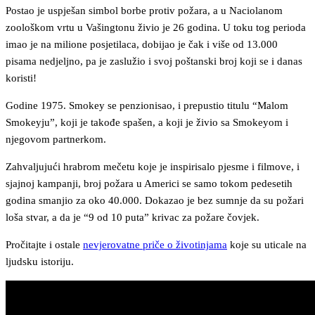
Postao je uspješan simbol borbe protiv požara, a u Naciolanom
zoološkom vrtu u Vašingtonu živio je 26 godina. U toku tog perioda
imao je na milione posjetilaca, dobijao je čak i više od 13.000
pisama nedjeljno, pa je zaslužio i svoj poštanski broj koji se i danas
koristi!
Godine 1975. Smokey se penzionisao, i prepustio titulu “Malom
Smokeyju”, koji je takođe spašen, a koji je živio sa Smokeyom i
njegovom partnerkom.
Zahvaljujući hrabrom mečetu koje je inspirisalo pjesme i filmove, i
sjajnoj kampanji, broj požara u Americi se samo tokom pedesetih
godina smanjio za oko 40.000. Dokazao je bez sumnje da su požari
loša stvar, a da je “9 od 10 puta” krivac za požare čovjek.
Pročitajte i ostale
nevjerovatne priče o životinjama
koje su uticale na
ljudsku istoriju.