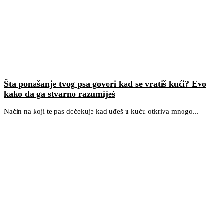
Šta ponašanje tvog psa govori kad se vratiš kući? Evo
kako da ga stvarno razumiješ
Način na koji te pas dočekuje kad uđeš u kuću otkriva mnogo...