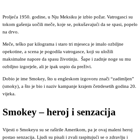
Proljeća 1950. godine, u Nju Meksiku je izbio požar. Vatrogasci su
tokom gašenja uočili meče, koje se, pokušavajući da se spasi, popelo
na drvo.
Meče, teško par kilograma i staro tri mjeseca je imalo ozbiljne
opekotine, a scena je pogodila vatrogasce, koji su uložili
maksimalne napore da spasu životinju. Šape i zadnje noge su mu
ozbiljno izgorjele, ali je ipak uspio da preživi.
Dobio je ime Smokey, što u engleskom izgovoru znači “zadimljen”
(smoky), a što je bio i naziv kampanje krajem četrdesetih godina 20.
vijeka.
Smokey – heroj i senzacija
Vijesti o Smokeyu su se raširile Amerikom, pa je ovaj maleni heroj
postao senzacija. Ljudi su pisali i zvali raspitujući se o zdravlju i