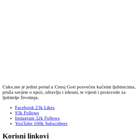
Cuko.me je jedini portal u Crnoj Gori posvećen kućnim ljubimcima,
pruža savjete o njezi, zdravlju i ishrani, te vijesti i proizvode za
ljubitelje životinja.
Facebook
23k
Likes
93k
Follows
Instagram
32k
Follows
YouTube
100k
Subscribers
Korisni linkovi