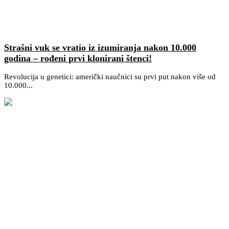
Strašni vuk se vratio iz izumiranja nakon 10.000
godina – rođeni prvi klonirani štenci!
Revolucija u genetici: američki naučnici su prvi put nakon više od
10.000...