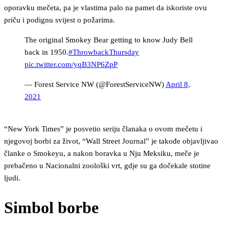
oporavku mečeta, pa je vlastima palo na pamet da iskoriste ovu
priču i podignu svijest o požarima.
The original Smokey Bear getting to know Judy Bell
back in 1950.
#ThrowbackThursday
pic.twitter.com/yqB3NP6ZpP
— Forest Service NW (@ForestServiceNW)
April 8,
2021
“New York Times” je posvetio seriju članaka o ovom mečetu i
njegovoj borbi za život, “Wall Street Journal” je takođe objavljivao
članke o Smokeyu, a nakon boravka u Nju Meksiku, meče je
prebačeno u Nacionalni zoološki vrt, gdje su ga dočekale stotine
ljudi.
Simbol borbe